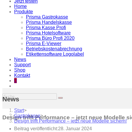
Jetzt testen
Home
Produkte
Prisma Gastrokasse
Prisma Handelskasse
Prisma Kasse Profi
Prisma Hotelsoftware
Prisma Büro Profi 2020
Prisma E-Viewer
Betriebskostenabrechnung
Etikettensoftware Logolabel
News
Support
Shop
Kontakt
0
News
Start
>
Gastrokasse
>
Design trifft Performance – jetzt neue Modelle s
Design trifft Performance – jetzt neue Modelle sichern!
Beitrag veröffentlicht:
28. Januar 2024