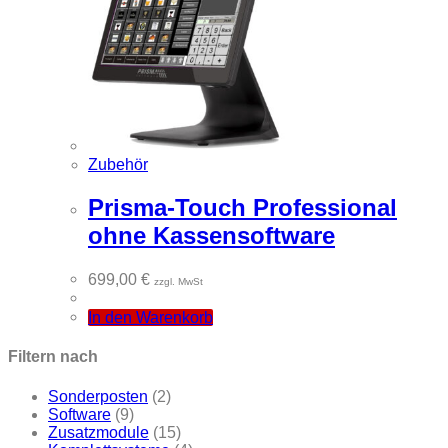
Zubehör
Prisma-Touch Professional
ohne Kassensoftware
699,00
€
zzgl. MwSt
In den Warenkorb
Filtern nach
Sonderposten
(2)
Software
(9)
Zusatzmodule
(15)