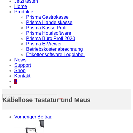
Jetzt testen
Home
Produkte
Prisma Gastrokasse
Prisma Handelskasse
Prisma Kasse Profi
Prisma Hotelsoftware
Prisma Büro Profi 2020
Prisma E-Viewer
Betriebskostenabrechnung
Etikettensoftware Logolabel
News
Support
Shop
Kontakt
0
Kabellose Tastatur und Maus
Vorheriger Beitrag